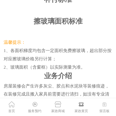
擦玻璃面积标准
温馨提示：
1、各面积梯度均包含一定面积免费擦玻璃，超出部分按
对应擦玻璃价格另行计算；
2、玻璃面积（含窗框）以实际测量为准。
业务介绍
房屋装修会产生许多灰尘、胶点和水泥块等装修痕迹，
在装修完成且搬入家具前需要进行清扫，如没有专业清
洗工程师和设备，很难彻底清洁。家政帮平台提供高品
质的空房新居开荒服务，帮您快速入住新居。
首页
服务预约
家政商城
家政黄页
留言板